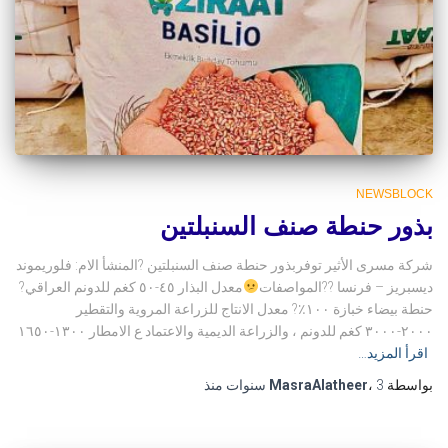
NEWSBLOCK
بذور حنطة صنف السنبلتين
شركة مسرى الأثير توفربذور حنطة صنف السنبلتين ?المنشأ الام: فلوريموند
ديسبريز – فرنسا ??المواصفات
معدل البذار ٤٥-٥٠ كغم للدونم العراقي?
حنطة بيضاء خبازة ١٠٠٪؜? معدل الانتاج للزراعة المروية والتقطير
٢٠٠٠-٣٠٠٠ كغم للدونم ، والزراعة الديمية والاعتماد ع الامطار ١٣٠٠-١٦٥٠
اقرأ المزيد…
بواسطة
3 سنوات
،
MasraAlatheer
منذ