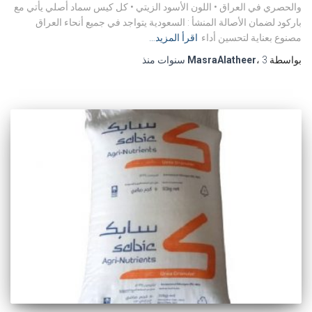
والحصري في العراق ‎• اللون الأسود الزيتي • ‎كل كيس سماد أصلي يأتي مع
مصنوع بعناية لتحسين أداء
اقرأ المزيد…
بواسطة
3 سنوات
،
MasraAlatheer
منذ