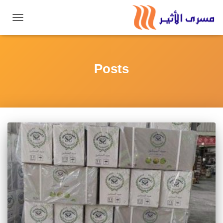
تبديل ال
Posts