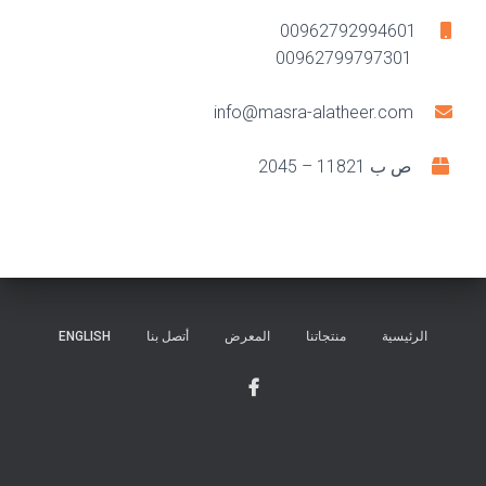
00962792994601
00962799797301
info@masra-alatheer.com
ص ب 11821 – 2045
الرئيسية
منتجاتنا
المعرض
أتصل بنا
ENGLISH