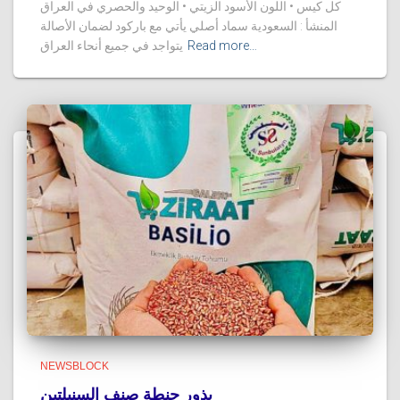
الوحيد والحصري في العراق ‎• اللون الأسود الزيتي • ‎كل كيس
سماد أصلي يأتي مع باركود لضمان الأصالة ‎المنشأ : السعودية
Read more…
‎يتواجد في جميع أنحاء العراق
NEWSBLOCK
بذور حنطة صنف السنبلتين